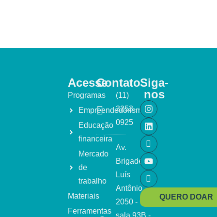
Acesse
Contato
Siga-
nos
Programas
(11)
3253-
Empreendedorismo
0925
Educação
financeira
Av.
Mercado
Brigadeiro
de
Luís
trabalho
Antônio,
Materiais
QUERO DOAR
2050 -
Ferramentas
sala 93B -