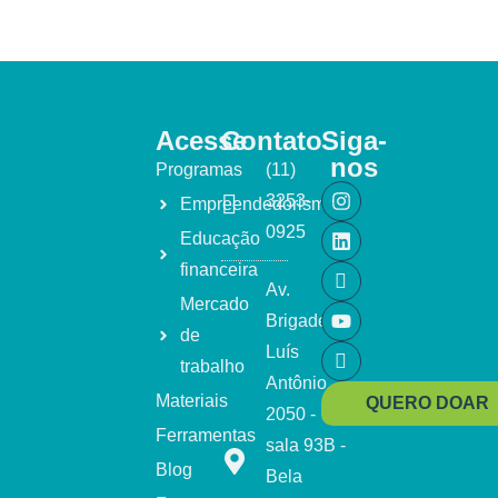
Acesse
Contato
Siga-
nos
Programas
(11)
3253-
Empreendedorismo
0925
Educação
financeira
Av.
Mercado
Brigadeiro
de
Luís
trabalho
Antônio,
Materiais
QUERO DOAR
2050 -
Ferramentas
sala 93B -
Blog
Bela