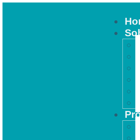
Ho
So
Pr