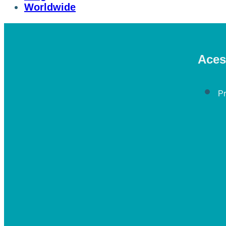
Worldwide
Aces
P