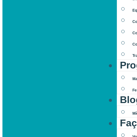
Eq
Co
Co
Co
Tr
Pro
Ma
Fe
Blo
Mí
Faç
Vo