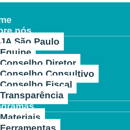
me
bre nós
JA São Paulo
Equipe
Conselho Diretor
Conselho Consultivo
Conselho Fiscal
Transparência
ogramas
Materiais
Ferramentas