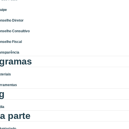
uipe
nselho Diretor
nselho Consultivo
nselho Fiscal
ansparência
gramas
teriais
rramentas
g
dia
a parte
luntariado