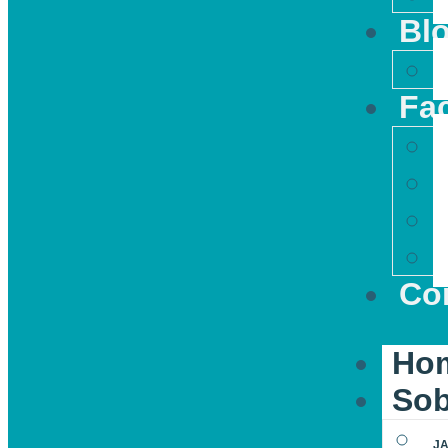
Bl
Faç
Co
Ho
Sob
JA