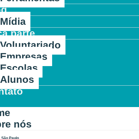
og
Mídia
a parte
Voluntariado
Empresas
Escolas
Alunos
ntato
me
re nós
 São Paulo