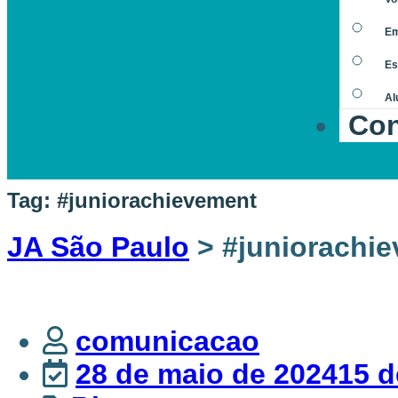
Em
Es
Al
Con
Tag:
#juniorachievement
JA São Paulo
>
#juniorachi
comunicacao
28 de maio de 2024
15 d