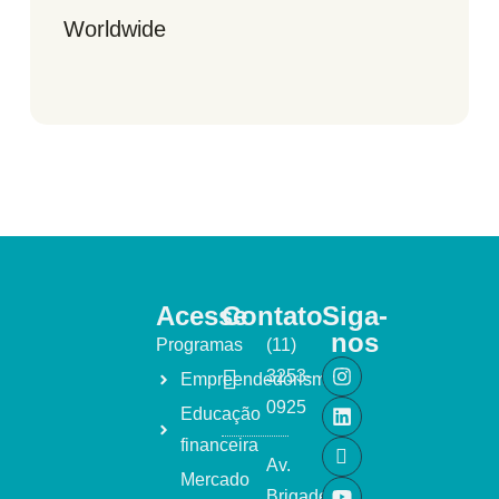
Worldwide
Acesse
Contato
Siga-
nos
Programas
(11)
3253-
Empreendedorismo
0925
Educação
financeira
Av.
Mercado
Brigadeiro