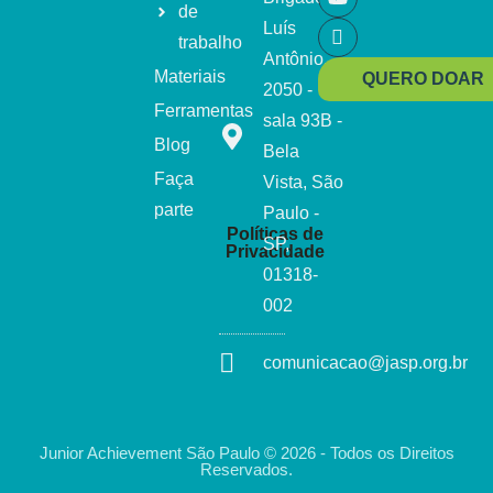
de
Luís
trabalho
Antônio,
Materiais
QUERO DOAR
2050 -
Ferramentas
sala 93B -
Blog
Bela
Faça
Vista, São
parte
Paulo -
Políticas de
SP,
Privacidade
01318-
002
comunicacao@jasp.org.br
Junior Achievement São Paulo © 2026 - Todos os Direitos
Reservados.