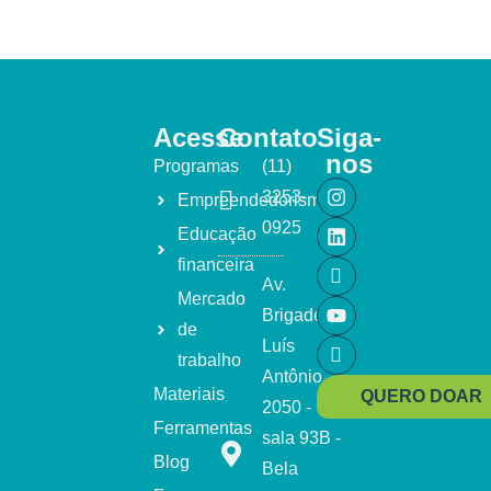
Acesse
Contato
Siga-
nos
Programas
(11)
3253-
Empreendedorismo
0925
Educação
financeira
Av.
Mercado
Brigadeiro
de
Luís
trabalho
Antônio,
Materiais
QUERO DOAR
2050 -
Ferramentas
sala 93B -
Blog
Bela