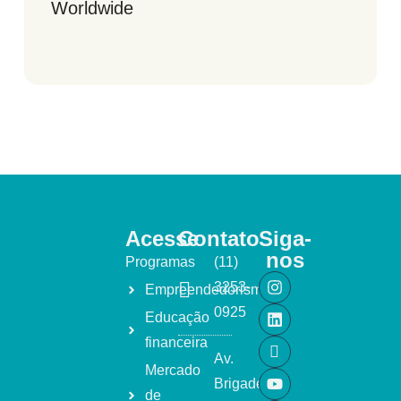
Worldwide
Acesse
Contato
Siga-
nos
Programas
(11)
3253-
Empreendedorismo
0925
Educação
financeira
Av.
Mercado
Brigadeiro
de