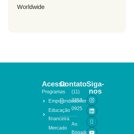
Worldwide
Acesse
Contato
Siga-
nos
Programas
(11)
3253-
Empreendedorismo
0925
Educação
financeira
Av.
Mercado
Brigadeiro