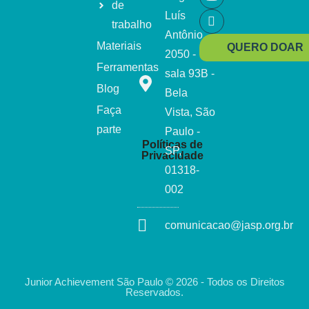
de
Luís
trabalho
Antônio,
Materiais
QUERO DOAR
2050 -
Ferramentas
sala 93B -
Blog
Bela
Faça
Vista, São
parte
Paulo -
Políticas de
SP,
Privacidade
01318-
002
comunicacao@jasp.org.br
Junior Achievement São Paulo © 2026 - Todos os Direitos
Reservados.