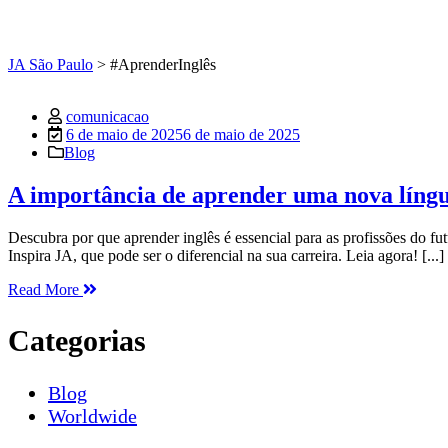
Tag:
#AprenderI
JA São Paulo
>
#AprenderInglês
comunicacao
6 de maio de 2025
6 de maio de 2025
Blog
A importância de aprender uma nova líng
Descubra por que aprender inglês é essencial para as profissões do
Inspira JA, que pode ser o diferencial na sua carreira. Leia agora! [...]
Read More
Categorias
Blog
Worldwide