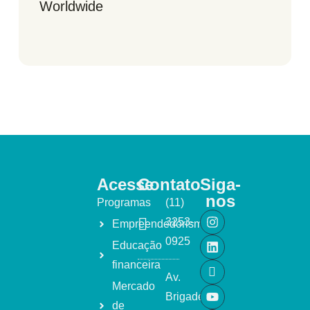
Worldwide
Acesse
Contato
Siga-
nos
Programas
(11)
3253-
Empreendedorismo
0925
Educação
financeira
Av.
Mercado
Brigadeiro
de