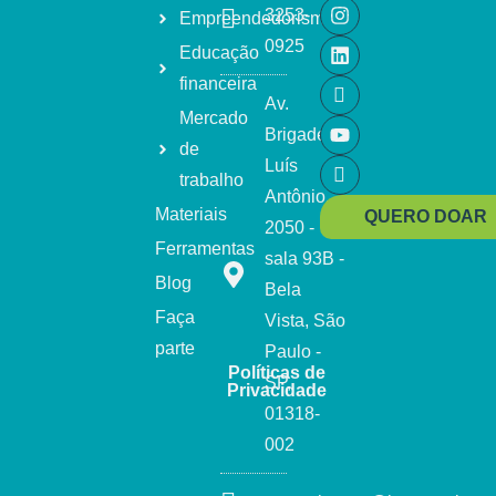
3253-
Empreendedorismo
0925
Educação
financeira
Av.
Mercado
Brigadeiro
de
Luís
trabalho
Antônio,
Materiais
QUERO DOAR
2050 -
Ferramentas
sala 93B -
Blog
Bela
Faça
Vista, São
parte
Paulo -
Políticas de
SP,
Privacidade
01318-
002